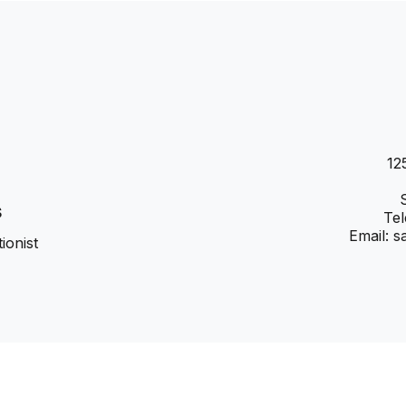
12
s
Tel
Email:
s
ionist