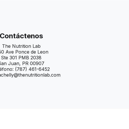
Contáctenos
The Nutrition Lab
50 Ave Ponce de Leon
Ste 301 PMB 2038
San Juan, PR 00907
éfono: (787) 461-6452
achelly@thenutritionlab.com