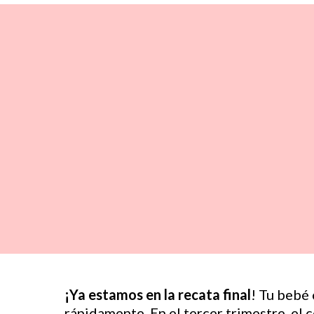
¡Ya estamos en la recata final
! Tu bebé
rápidamente. En el tercer trimestre, el 